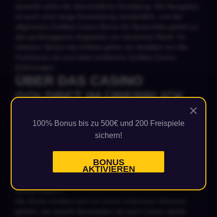
bemerkt sofort die übersichtliche Gestaltung. Die Navigation
ist auch ohne lange Einarbeitung verständlich, und der
allgemeine Goldbet Casino Bonus für Neukunden gehört zu
den großzügigeren Angeboten am deutschen Markt. Im
weiteren Verlauf des Artikels gehen wir detailliert auf alle
Funktionen ein und teilen praktische Goldbet Casino
Erfahrungen.
ÜBER DAS CASINO
GOLDBET IM ÜBERBLICK
×
Goldbet ist seit vielen Jahren in der europäischen
Glücksspielbranche aktiv und hat sich besonders im
100% Bonus bis zu 500€ und 200 Freispiele
italienischen und deutschsprachigen Raum einen Namen
sichern!
gemacht. Die Plattform kombiniert ein modernes Design mit
bewährter Technologie und arbeitet ausschließlich mit
lizenzierten Spieleherstellern zusammen. Spieler aus
BONUS
AKTIVIEREN
Deutschland profitieren von einer auf den lokalen Markt
zugeschnittenen Oberfläche samt deutschsprachigem
Kundensupport.
Die Marke Goldbet wird von einem erfahrenen Betreiber
geführt, der sowohl Sportwetten als auch Casino-Spiele