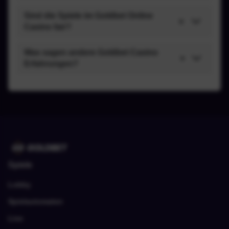
Sind die Spiele im Goldbet Online
Casino fair?
Was sagen andere Goldbet Casino
Erfahrungen?
Spiele
Lobby
Spielautomaten
Live