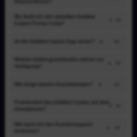
Deposit Bonus?
Wo finde ich den aktuellen Goldbet
Casino Promo Code?
Ist die Goldbet Casino App sicher?
Welche Zahlungsmethoden stehen zur
Verfügung?
Wie lange dauern Auszahlungen?
Funktioniert das Goldbet Casino auf dem
Smartphone?
Wie kann ich den Kundensupport
erreichen?