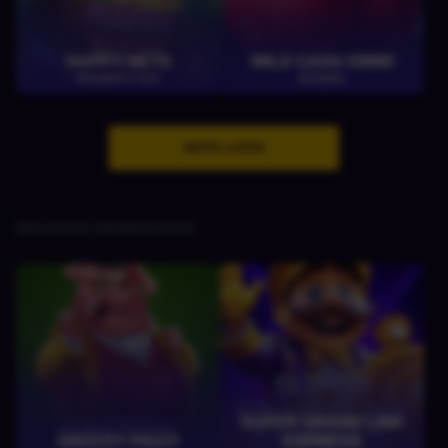
HAPPY NETS
WILD CASH X9990
PRAGMATIC PLAY
BGAMING
MEHR LADEN
NEUERSCHEINUNGEN
SUPER GRAND LINK
GREEDY PIGGY
EXPRESS