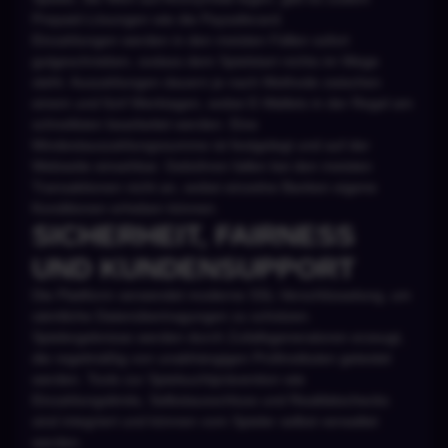
Prepaid-Lösungen wie die Paysafecard.
Einzahlungen werden in den meisten Fällen sofort
gutgeschrieben, sodass dem Spielstart nichts im Wege
steht. Auszahlungen dauern je nach Methode zwischen
einem und fünf Werktagen, wobei E-Wallets in der Regel am
schnellsten bearbeitet werden. Eine
Mindestauszahlungssumme ist festgelegt und auf der
Webseite einsehbar. Gebühren fallen bei den meisten
Transaktionen nicht an, wobei einzelne Banken eigene
Konditionen erheben können.
SICHERHEIT, FAIRNESS
UND KUNDENSUPPORT
Die Plattform verwendet moderne SSL-Verschlüsselung, um
sämtliche Datenübertragungen zu schützen.
Spielergebnisse werden durch Zufallsgeneratoren erzeugt,
die regelmäßig von unabhängigen Prüfinstituten getestet
werden. Tools zur Spielsuchtprävention wie
Einzahlungslimits, Selbstausschluss und Realitätschecks
sind integriert und können vom Spieler selbst verwaltet
werden.