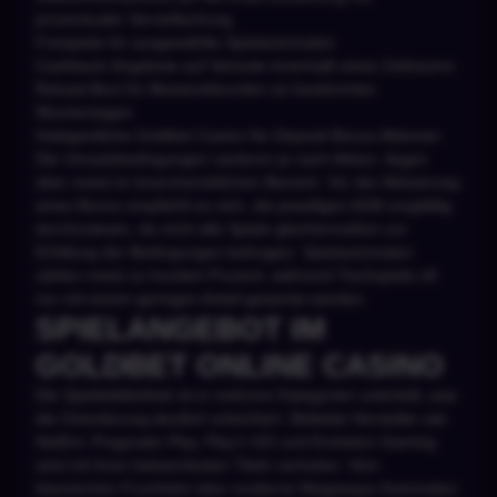
prozentualer Vervielfachung
Freispiele für ausgewählte Spielautomaten
Cashback-Angebote auf Verluste innerhalb eines Zeitraums
Reload-Boni für Bestandskunden an bestimmten
Wochentagen
Gelegentliche Goldbet Casino No Deposit Bonus Aktionen
Die Umsatzbedingungen variieren je nach Aktion, liegen
aber meist im branchenüblichen Bereich. Vor der Aktivierung
eines Bonus empfiehlt es sich, die jeweiligen AGB sorgfältig
durchzulesen, da nicht alle Spiele gleichermaßen zur
Erfüllung der Bedingungen beitragen. Spielautomaten
zählen meist zu hundert Prozent, während Tischspiele oft
nur mit einem geringen Anteil gewertet werden.
SPIELANGEBOT IM
GOLDBET ONLINE CASINO
Die Spielebibliothek ist in mehrere Kategorien unterteilt, was
die Orientierung deutlich erleichtert. Beliebte Hersteller wie
NetEnt, Pragmatic Play, Play'n GO und Evolution Gaming
sind mit ihren bekanntesten Titeln vertreten. Vom
klassischen Fruchtslot über moderne Megaways-Automaten