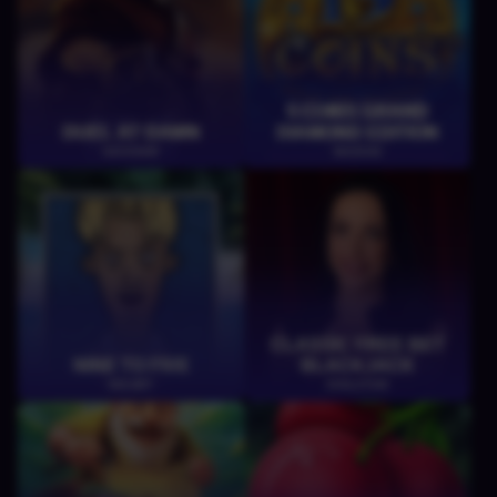
5 COINS GRAND
DUEL AT DAWN
DIAMOND EDITION
HACKSAW
WAZDAN
CLASSIC FREE BET
NINE TO FIVE
BLACKJACK
NOLIMIT
EVOLUTION