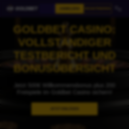
ANMELDEN
REGISTRIEREN
GOLDBET CASINO:
VOLLSTÄNDIGER
TESTBERICHT UND
BONUSÜBERSICHT
Jetzt 500€ Willkommensbonus plus 200
Freispiele im Goldbet Casino sichern!
JETZT EINLÖSEN