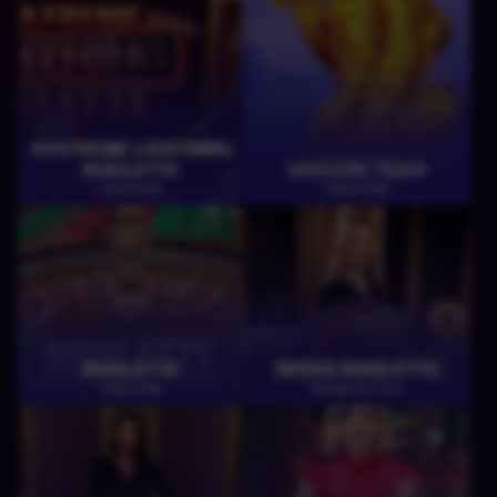
XXXTREME LIGHTNING
ROULETTE
DRAGON TIGER
EVOLUTION
EVOLUTION
ROULETTE
SPEED ROULETTE
EVOLUTION
PRAGMATIC PLAY